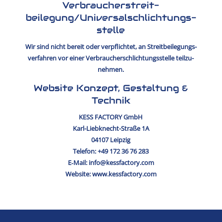
Verbraucher­streit­
beilegung/Universal­schlichtungs­
stelle
Wir sind nicht bereit oder verpflichtet, an Streit­bei­le­gungs­
ver­fahren vor einer Verbrau­cher­schlich­tungs­stelle teilzu­
nehmen.
Website Konzept, Gestaltung &
Technik
KESS FACTORY GmbH
Karl-Liebknecht-Straße 1A
04107 Leipzig
Telefon:
+49 172 36 76 283
E‑Mail:
info@kessfactory.com
Website:
www.kessfactory.com